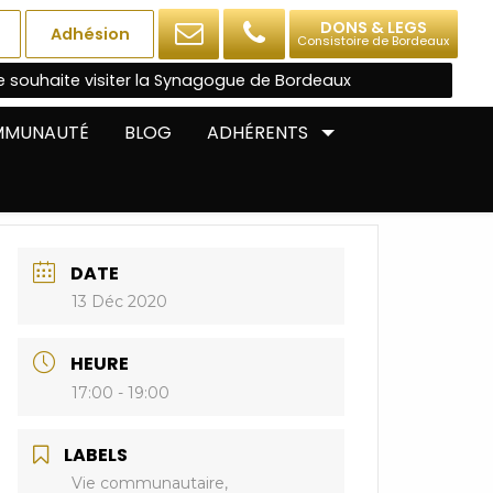
DONS & LEGS
Adhésion
Consistoire de Bordeaux
e souhaite visiter la Synagogue de Bordeaux
OMMUNAUTÉ
BLOG
ADHÉRENTS
DATE
13 Déc 2020
HEURE
17:00 - 19:00
LABELS
Vie communautaire,