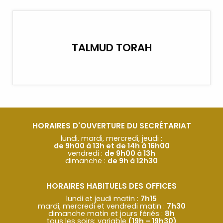
TALMUD TORAH
HORAIRES D'OUVERTURE DU SECRÉTARIAT
lundi, mardi, mercredi, jeudi :
de 9h00 à 13h et de 14h à 16h00
vendredi :
de 9h00 à 13h
dimanche :
de 9h à 12h30
HORAIRES HABITUELS DES OFFICES
lundi et jeudi matin :
7h15
mardi, mercredi et vendredi matin :
7h30
dimanche matin et jours fériés :
8h
tous les soirs: variable
(19h – 19h30)