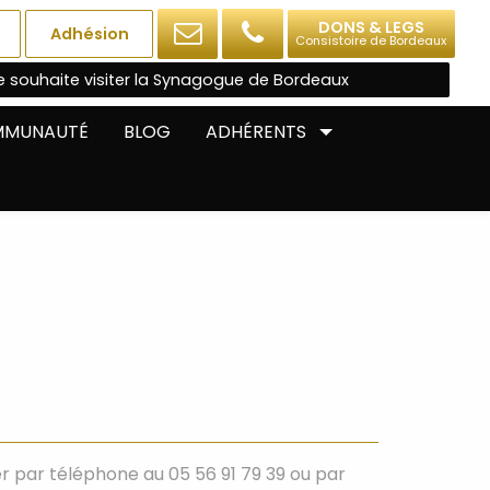
DONS & LEGS
Adhésion
Consistoire de Bordeaux
e souhaite visiter la Synagogue de Bordeaux
OMMUNAUTÉ
BLOG
ADHÉRENTS
 par téléphone au 05 56 91 79 39 ou par