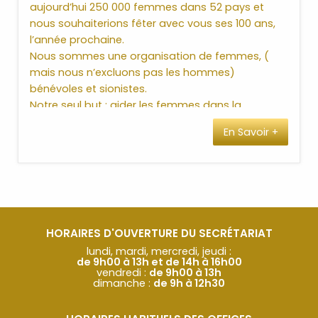
aujourd’hui 250 000 femmes dans 52 pays et
nous souhaiterions fêter avec vous ses 100 ans,
l’année prochaine.
Nous sommes une organisation de femmes, (
mais nous n’excluons pas les hommes)
bénévoles et sionistes.
Notre seul but : aider les femmes dans la
diaspora… (violence & accompagnement pour le
En Savoir +
Guet) et les enfants fragilisés qui vivent en Israël.
Nous sommes attachées à ce que CHAQUE EURO
reçu aille directement à la construction de
crèches, comme celle de Sederot ( proche de
Gaza) inaugurée récemment afin que les enfants
puissent vivre leur vie d’enfant malgré un
HORAIRES D'OUVERTURE DU SECRÉTARIAT
contexte hostile.
lundi, mardi, mercredi, jeudi :
de 9h00 à 13h et de 14h à 16h00
Nous tenons également à aider des jeunes en
vendredi :
de 9h00 à 13h
Israël à faire leur bat et bar-mitsva sous forme
dimanche :
de 9h à 12h30
de parrainage.