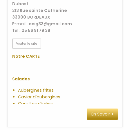
Dubost
213 Rue sainte Catherine
33000
BORDEAUX
E-mail :
acig33@gmail.com
Tel :
05 56 91 79 39
Visiter le site
Notre CARTE
Salades
Aubergines frites
Caviar d’aubergines
Carottes râpées
Carottes cumin harissa
En Savoir +
Fèves au cumin
Filets de poivron rouges