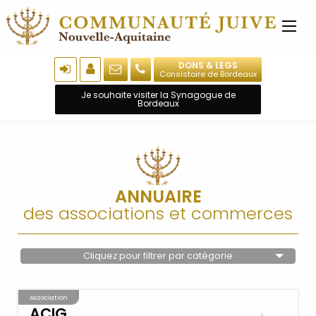
DONS & LEGS
Consistoire de Bordeaux
Je souhaite visiter la Synagogue de
Bordeaux
ANNUAIRE
des associations et commerces
Cliquez pour filtrer par catégorie
Association
ACIG