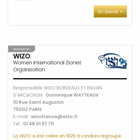
En Savoir +
Les responsables à contacter:
Plus d’infos sur page face book de UEJF Bordeaux.
Association
WIZO
Women International Zionist
Organisation
Responsable WIZO BORDEAUX ET BASSIN
D'ARCACHON :
Dominique WATTEAUX
10 Rue Saint Augustin
75002
PARIS
E-mail :
wizofrance@wizo.fr
Tel :
01 48 01 97 70
La WIZO a été créée en 1920 à Londres regroupe