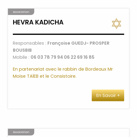
d’Etat très compétentes et expérimentées
sous la Direction de Madame Katia Brisset
Association
dispensant le programme édicté par
HEVRA KADICHA
l’éducation nationale. Aussi, dès le plus jeune
âge, les enfants vivent au quotidien l’esprit et
la pratique du Judaïsme. Les mercredis matin,
Responsables :
Françoise GUEDJ- PROSPER
des cours de Kodesh intensif sont proposés en
BOUSBIB
option afin d’approfondir les enseignements
Mobile :
06 03 78 79 94 06 22 69 16 85
juifs autour d’activités ludiques.
En partenariat avec le rabbin de Bordeaux Mr
Le Collège Hammel, dernière partie de notre
Moïse TAÏEB et le Consistoire.
cité scolaire est heureux d’accueillir les enfants
de la 6ème à la 3ème avec des effectifs
réduits permettant d’approfondir les
En Savoir +
enseignements.
Association