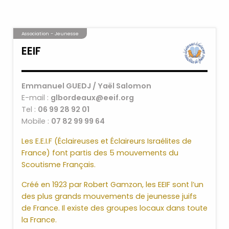
Méchouilla
Harengs marinés
Pommes de terre au thon
Association - Jeunesse
Pommes de terre- œuf/mayonnaise
Salade cuite
EEIF
Taboulé
Emmanuel GUEDJ / Yaël Salomon
E-mail :
glbordeaux@eeif.org
Poissons
Tel :
06 99 28 92 01
Poisson à la Marocaine (Saumon-Cabillaud-
Mobile :
07 82 99 99 64
lieu selon les semaines)
Les E.E.I.F (Éclaireuses et Éclaireurs Israélites de
Koulibiac au Saumon
France) font partis des 5 mouvements du
Boulettes de Poisson
Scoutisme Français.
Plats Principaux
Créé en 1923 par Robert Gamzon, les EEIF sont l’un
Couscous, Viande, et / ou Poulet et boulettes)
des plus grands mouvements de jeunesse juifs
Boulettes et petits pois
de France. Il existe des groupes locaux dans toute
Poulet aux olives
la France.