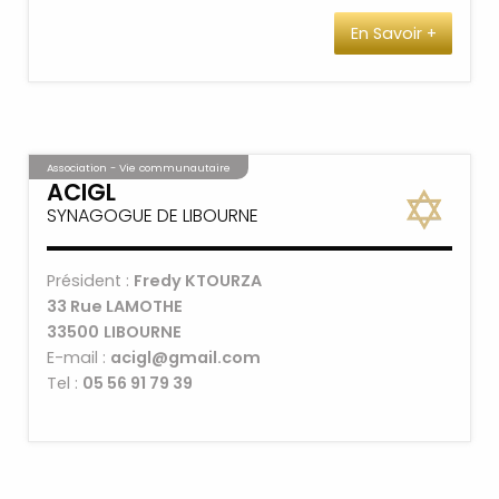
rester à l’écoute de chaque adhérent.
En Savoir +
Association - Vie communautaire
ACIGL
SYNAGOGUE DE LIBOURNE
Président :
Fredy KTOURZA
33 Rue LAMOTHE
33500
LIBOURNE
E-mail :
acigl@gmail.com
Tel :
05 56 91 79 39