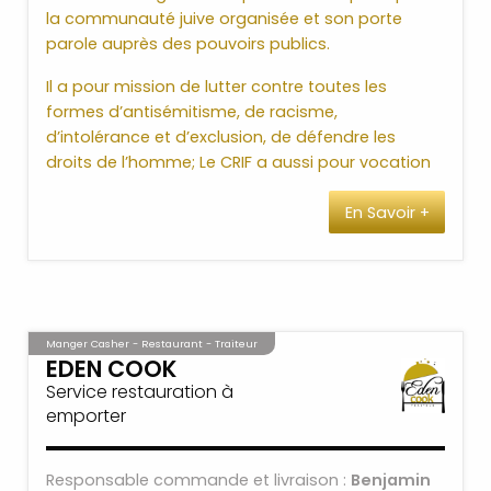
la communauté juive organisée et son porte
parole auprès des pouvoirs publics.
Il a pour mission de lutter contre toutes les
formes d’antisémitisme, de racisme,
d’intolérance et d’exclusion, de défendre les
droits de l’homme; Le CRIF a aussi pour vocation
l’affirmation de sa solidarité envers Israël, et son
En Savoir +
soutien à une solution pacifique au conflit du
Proche Orient.
Il oeuvre enfin à la préservation de la mémoire de
la Shoah et lutte contre son instrumentalisation.
Le CRIF entretient des relations régulières avec
Manger Casher - Restaurant - Traiteur
l’ensemble des représentants de la vie politique
EDEN COOK
et civile, française et internationale, avec les
Service restauration à
autorités religieuses, les syndicats, les
emporter
journalistes…
Responsable commande et livraison :
Benjamin