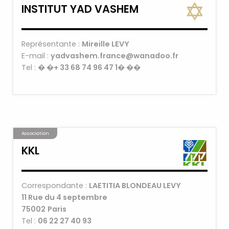
INSTITUT YAD VASHEM
Représentante :
Mireille LEVY
E-mail :
yadvashem.france@wanadoo.fr
Tel :
� �+ 33 68 74 96 47 1� ��
Association
KKL
Correspondante :
LAETITIA BLONDEAU LEVY
11 Rue du 4 septembre
75002
Paris
Tel :
06 22 27 40 93