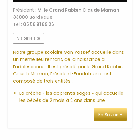
poissons et tous vos repas.
Président :
M. le Grand Rabbin Claude Maman
33000
Bordeaux
GALIMARKET
pour accompagner l’évolution des
Tel :
05 56 91 69 26
conditions de vie de la communauté juive de
BORDEAUX.
Visiter le site
C’est une marque attentive à ses
consommateurs qui vise en permanence à
Notre groupe scolaire Gan Yossef accueille dans
faciliter leurs achats de viande, à leur assurer
un même lieu l’enfant, de la naissance à
variété et qualité et permettre ainsi au plus grand
l’adolescence . Il est présidé par le Grand Rabbin
nombre d’observer aisément les règles de
Claude Maman, Président-Fondateur et est
cacherout, ciment de l’identité et des traditions
composé de trois entités :
juives.
La crèche « les apprentis sages » qui accueille
Horaires d’Ouverture :
les bébés de 2 mois à 2 ans dans une
ambiance chaleureuse et attentionnée
Lundi : 14h00-19h00
En Savoir +
L’école maternelle et primaire Edmond J. Safra
Mardi, mercredi, jeudi : 8h30-19h00
qui est un établissement privé sous contrat
Vendredi : 8h30-14h00
d’association avec l’Etat. Il bénéficie d’une
Dimanche : 9h00-13h30
équipe d’enseignantes toutes diplômées