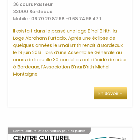
36 cours Pasteur
33000
Bordeaux
Mobile :
06 70 20 82 98 -0 68 74 96 47 1
Il existait dans le passé une loge B’naï B’rith, la
Loge Abraham Furtado. Après une éclipse de
quelques années le B’naï B’rith renait à Bordeaux
le 18 juin 2013 : lors d’une Assemblée Générale au
cours de laquelle 30 bordelais ont décidé de créer
à Bordeaux, l’Association B’naï B’rith Michel
Montaigne.
Au-delà d’être une Institution porteuse de valeurs
En Savoir +
essentielles de BIENFAISANCE ET D’AMOUR
FRATERNEL, le B’naï B’rith recherche une HARMONIE
dans l’écoute, la compréhension et le respect de
l’AUTRE.
Organisation juive humanitaire la plus ancienne
Centre Culturel et d'Animation pour les jeunes
présente aujourd’hui dans plus d’une
CENTRE CULTUREL