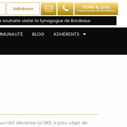
DONS & LEGS
Adhésion
Consistoire de Bordeaux
e souhaite visiter la Synagogue de Bordeaux
OMMUNAUTÉ
BLOG
ADHÉRENTS
ratif déclarée loi 1901, a pour objet de