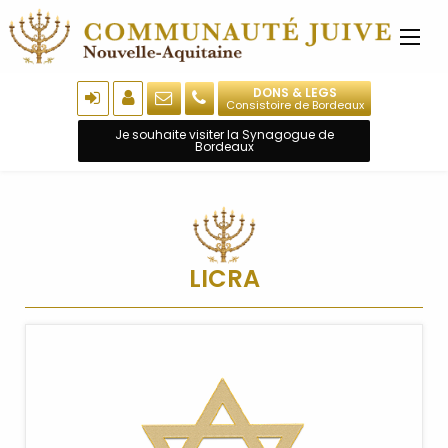
DONS & LEGS
Consistoire de Bordeaux
Je souhaite visiter la Synagogue de
Bordeaux
LICRA