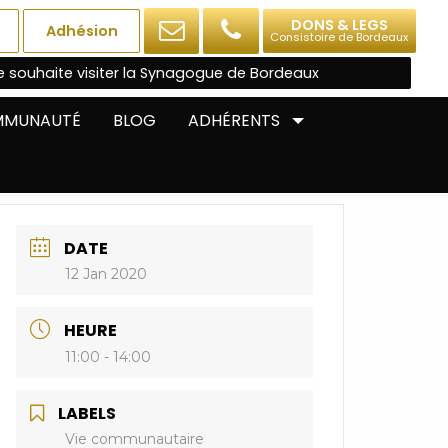
DONS & LEGS
Adhésion
Consistoire de Bordeaux
e souhaite visiter la Synagogue de Bordeaux
OMMUNAUTÉ
BLOG
ADHÉRENTS
DATE
12 Jan 2020
HEURE
11:00 - 14:00
LABELS
Vie communautaire