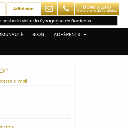
DONS & LEGS
Adhésion
Consistoire de Bordeaux
e souhaite visiter la Synagogue de Bordeaux
OMMUNAUTÉ
BLOG
ADHÉRENTS
on
adresse e-mail
 de moi