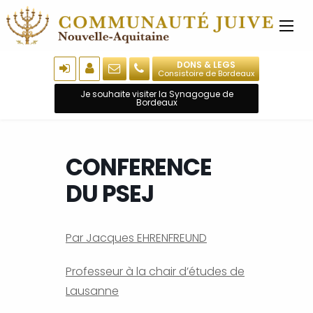
DONS & LEGS
Consistoire de Bordeaux
Je souhaite visiter la Synagogue de
Bordeaux
CONFERENCE
DU PSEJ
Par Jacques EHRENFREUND
Professeur à la chair d’études de
Lausanne