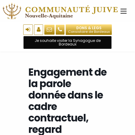
DONS & LEGS
Consistoire de Bordeaux
Je souhaite visiter la Synagogue de
Bordeaux
Engagement de
la parole
donnée dans le
cadre
contractuel,
regard