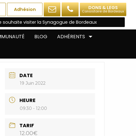
DONS & LEGS
Adhésion
Consistoire de Bordeaux
e souhaite visiter la Synagogue de Bordeaux
OMMUNAUTÉ
BLOG
ADHÉRENTS
DATE
19 Juin 2022
HEURE
09:30 - 12:00
TARIF
12.00€