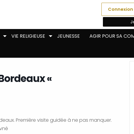
Connexion
J
VIE RELIGIEUSE
JEUNESSE
AGIR POUR SA C
 Bordeaux «
deaux. Première visite guidée à ne pas manquer.
avné