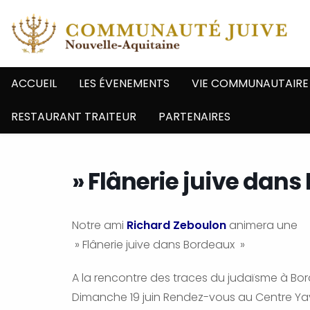
ACCUEIL
LES ÉVENEMENTS
VIE COMMUNAUTAIRE
RESTAURANT TRAITEUR
PARTENAIRES
» Flânerie juive dans
Notre ami
Richard Zeboulon
animera une
» Flânerie juive dans Bordeaux »
A la rencontre des traces du judaïsme à Bor
Dimanche 19 juin Rendez-vous au Centre Y