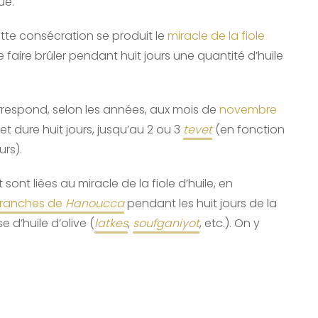
ue.
ette consécration se produit le
miracle de la fiole
faire brûler pendant huit jours une quantité d’huile
rrespond, selon les années, aux mois de
novembre
 et dure huit jours, jusqu’au 2 ou 3
tevet
(en fonction
urs).
ont liées au miracle de la fiole d’huile, en
branches de
Hanoucca
pendant les huit jours de la
 d’huile d’olive (
latkes
,
soufganiyot
, etc.). On y