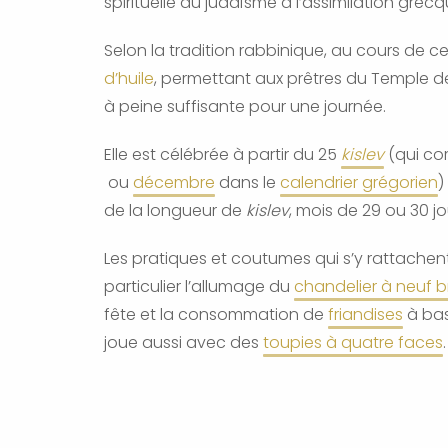
spirituelle du judaïsme à l’assimilation grecq
Selon la tradition rabbinique, au cours de c
d’huile
, permettant aux prêtres du Temple de 
à peine suffisante pour une journée.
Elle est célébrée à partir du 25
kislev
(qui co
ou
décembre
dans le
calendrier grégorien
)
de la longueur de
kislev
, mois de 29 ou 30 jo
Les pratiques et coutumes qui s’y rattachent s
particulier l’allumage du
chandelier à neuf 
fête et la consommation de
friandises
à base
joue aussi avec des
toupies à quatre faces
.