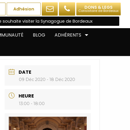
DONS & LEGS
Adhésion
Consistoire de Bordeaux
e souhaite visiter la Synagogue de Bordeaux
OMMUNAUTÉ
BLOG
ADHÉRENTS
DATE
09 Déc 2020
- 18 Déc 2020
HEURE
13:00 - 18:00