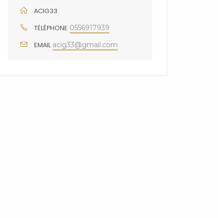
ACIG33
TÉLÉPHONE
0556917939
EMAIL
acig33@gmail.com