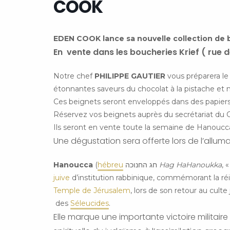
COOK
EDEN COOK lance sa nouvelle collection de
En vente dans les boucheries Krief ( rue
Notre chef
PHILIPPE GAUTIER
vous préparera le
étonnantes saveurs du chocolat à la pistache et 
Ces beignets seront enveloppés dans des papiers 
Réservez vos beignets auprès du secrétariat du 
Ils seront en vente toute la semaine de Hanoucca 
Une dégustation sera offerte lors de l’allum
Hanoucca
(
hébreu
חג החנוכה
Hag HaHanoukka
, 
juive
d’institution rabbinique, commémorant la réi
Temple de Jérusalem
, lors de son retour au culte
des
Séleucides
.
Elle marque une importante victoire militair