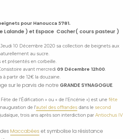
 beignets pour Hanoucca 5781.
 de Lalande ) et Espace Cacher( cours pasteur )
 Jeudi 10 Décembre 2020 sa collection de beignets aux
naturellement au sucre.
et présentés en corbeille.
Consistoire avant mercredi
09 Décembre 12h00
.
à partir de 12€ la douzaine.
age sur le parvis de notre
GRANDE SYNAGOGUE
.
« Fête de l’Édification » ou « de l’Encénie ») est une
fête
nauguration de l’
autel des offrandes
dans le
second
 judaïque, trois ans après son interdiction par
Antiochus IV
e des
Maccabées
et symbolise la résistance