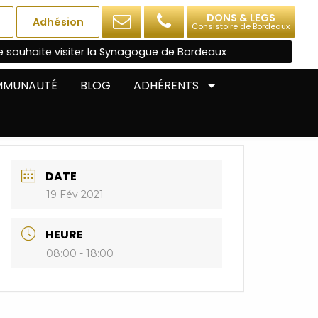
DONS & LEGS
Adhésion
Consistoire de Bordeaux
e souhaite visiter la Synagogue de Bordeaux
OMMUNAUTÉ
BLOG
ADHÉRENTS
DATE
19 Fév 2021
HEURE
08:00 - 18:00