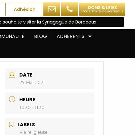
DONS & LEGS
Adhésion
Consistoire de Bordeaux
e souhaite visiter la Synagogue de Bordeaux
OMMUNAUTÉ
BLOG
ADHÉRENTS
DATE
27 Mar 2021
HEURE
10:30 - 11:30
LABELS
Vie religieuse