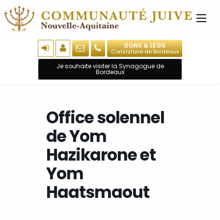
DONS & LEGS
Consistoire de Bordeaux
Je souhaite visiter la Synagogue de
Bordeaux
Office solennel
de Yom
Hazikarone et
Yom
Haatsmaout