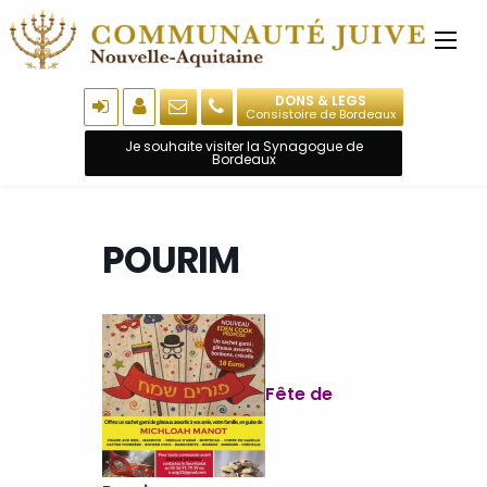
DONS & LEGS
Consistoire de Bordeaux
Je souhaite visiter la Synagogue de
Bordeaux
POURIM
Fête de