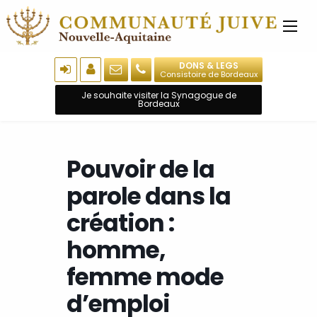
DONS & LEGS
Consistoire de Bordeaux
Je souhaite visiter la Synagogue de
Bordeaux
Pouvoir de la
parole dans la
création :
homme,
femme mode
d’emploi