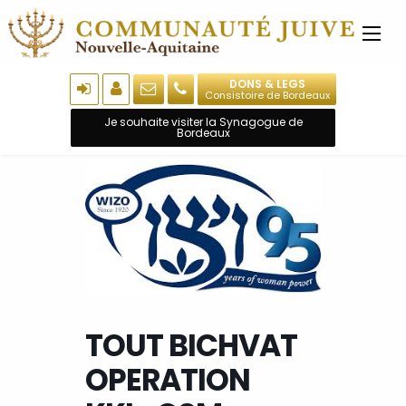
DONS & LEGS
Consistoire de Bordeaux
Je souhaite visiter la Synagogue de
Bordeaux
TOUT BICHVAT
OPERATION