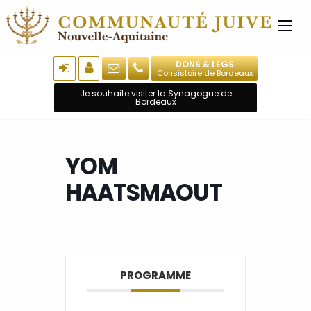
DONS & LEGS
Consistoire de Bordeaux
Je souhaite visiter la Synagogue de
Bordeaux
YOM
HAATSMAOUT
PROGRAMME