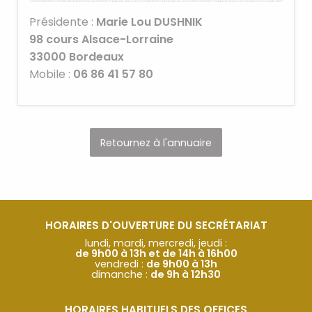
Présidente :
Marie Lou DUSHNIK
98 cours Alsace-Lorraine
33000
Bordeaux
Mobile :
06 86 41 57 80
Retournez à l'annuaire
HORAIRES D'OUVERTURE DU SECRÉTARIAT
lundi, mardi, mercredi, jeudi :
de 9h00 à 13h et de 14h à 16h00
vendredi :
de 9h00 à 13h
dimanche :
de 9h à 12h30
HORAIRES HABITUELS DES OFFICES