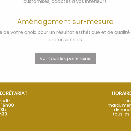
customisés, adaptés à vos intérieurs.
Aménagement sur-mesure
 de votre choix pour un résultat esthétique et de qualit
professionnels.
Voir tous les partenaires
SECRÉTARIAT
HORAIRE
eudi :
lun
à 16h00
mardi, mer
13h
dimanche
2h30
tous les 
© SOCOLA.Team