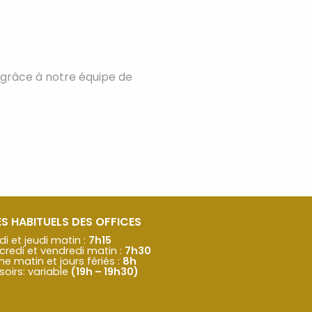
é grâce à notre équipe de
S HABITUELS DES OFFICES
di et jeudi matin :
7h15
credi et vendredi matin :
7h30
 matin et jours fériés :
8h
soirs: variable
(19h – 19h30)