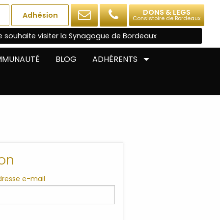
DONS & LEGS
Adhésion
Consistoire de Bordeaux
e souhaite visiter la Synagogue de Bordeaux
OMMUNAUTÉ
BLOG
ADHÉRENTS
on
adresse e-mail