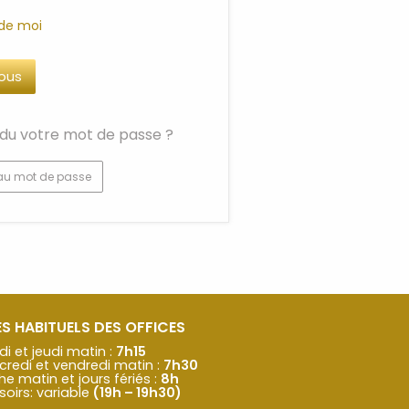
 de moi
du votre mot de passe ?
au mot de passe
S HABITUELS DES OFFICES
di et jeudi matin :
7h15
credi et vendredi matin :
7h30
 matin et jours fériés :
8h
soirs: variable
(19h – 19h30)