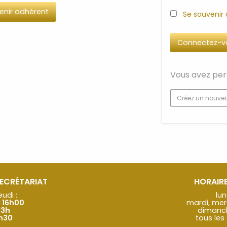
enir adhérent
Se souvenir
Vous avez per
Créez un nouve
SECRÉTARIAT
HORAIRE
eudi :
lun
à 16h00
mardi, mer
13h
dimanche
2h30
tous les 