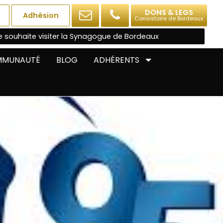
DONS & LEGS
Adhésion
Consistoire de Bordeaux
e souhaite visiter la Synagogue de Bordeaux
OMMUNAUTÉ
BLOG
ADHÉRENTS