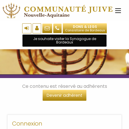
DONS & LEGS
Consistoire de Bordeaux
Je souhaite visiter la Synagogue de
Bordeaux
Ce contenu est réservé au adhérents
Devenir adhérent
Connexion