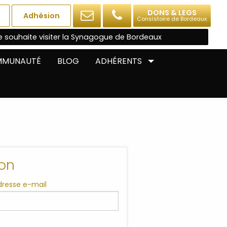
DONS & LEGS
Adhésion
Consistoire de Bordeaux
e souhaite visiter la Synagogue de Bordeaux
OMMUNAUTÉ
BLOG
ADHÉRENTS
on
adresse e-mail