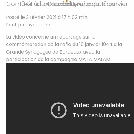
Commémoration de la rafle du 10 janvier 1944 à la Grande Synagogue de Bordeaux
Posté le 2 février 2021 à 17 h 02 min.
Écrit par
syn_adm
La vidéo concerne un reportage sur la
commémoration de la rafle du 10 janvier 1944 à la
Grande Synagogue de Bordeaux avec la
participation de la compagnie MATA MALAM.